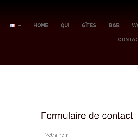
HOME
QUI
GÎTES
B&B
W
CONTA
Formulaire de contact