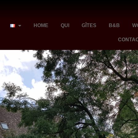
HOME
QUI
GÎTES
B&B
W
CONTA