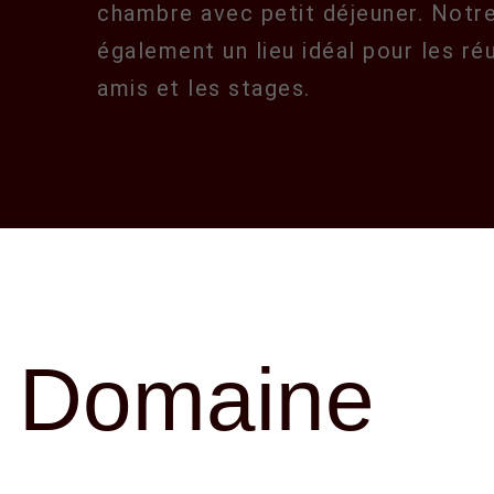
chambre avec petit déjeuner. Notr
également un lieu idéal pour les ré
amis et les stages.
 Domaine